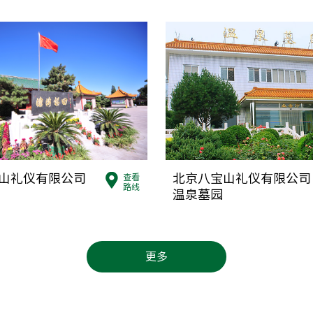
大兴区殡仪
北京市大兴
010-602760
怀柔区殡仪
北京市怀柔区
010-61642
山礼仪有限公司
北京八宝山礼仪有限公司
查看
平谷区殡仪
路线
温泉墓园
北京市平谷
010-61971
更多
密云区殡仪
北京市密云