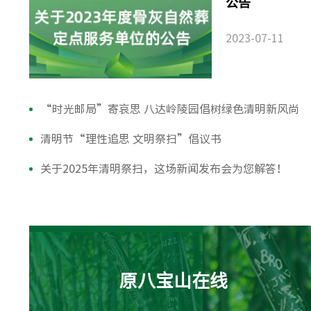
公告
2023-07-11
“时光邮局”寄哀思 八达岭陵园倡树绿色清明新风尚
清明节“理性追思 文明祭扫”倡议书
关于2025年清明祭扫，这场新闻发布会为您解答！
原八宝山在线