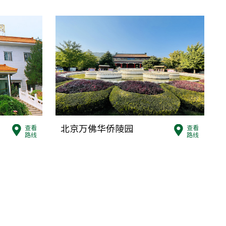
馆
区天堂河南京开路东
07 / 010-60276008
馆
大中富乐村北1200米
107
北京万佛华侨陵园
查看
查看
馆
路线
路线
区王辛庄镇翟各庄村北
869、 010-61971860
馆
区西大桥园林路21号