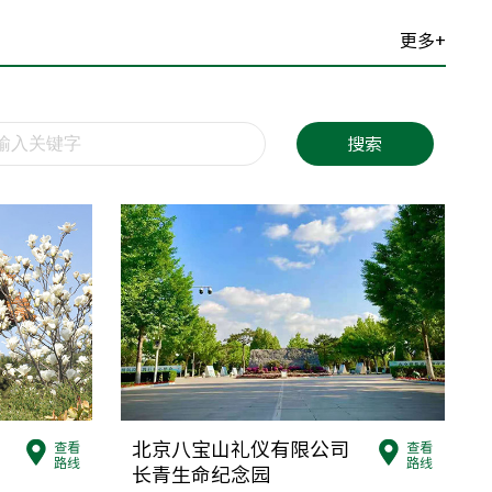
区城关街道大石河
更多+
39 / 89345046
馆
搜索
区北马庄殡仪馆
145
馆
区张镇龙凤山路甲1号
624
馆
区昌平镇水屯村北
北京八宝山礼仪有限公司
查看
查看
96 010-89748388
路线
路线
长青生命纪念园