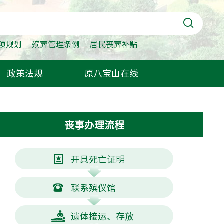
项规划
殡葬管理条例
居民丧葬补贴
政策法规
原八宝山在线
丧事办理流程
开具死亡证明
联系殡仪馆
遗体接运、存放