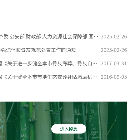
民政部 中央文明办 发展改革委 公安部 财政部 人力资源社会保障部 国土资源部 环境保护部 文化部 卫生计生委 工商总局 林业局 宗教局 全国总工会 共青团中央 全国妇联 关于进一步推动殡葬改革 促进殡葬事业发展的指导意见
2025-02-26
加强遗体和骨灰规范处置工作的通知
2025-02-26
北京市民政局 北京市财政局《关于进一步健全本市骨灰海葬、骨灰自然葬补贴办法的通知》
2017-03-31
北京市民政局 北京市财政局《关于健全本市节地生态安葬补贴激励机制的实施意见》
2016-09-05
进入悼念