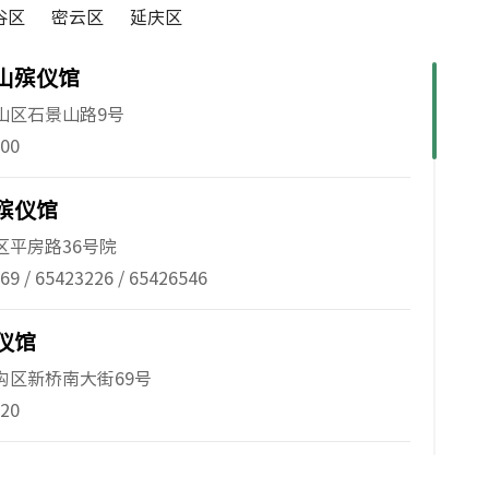
谷区
密云区
延庆区
山殡仪馆
山区石景山路9号
400
殡仪馆
区平房路36号院
69 / 65423226 / 65426546
仪馆
沟区新桥南大街69号
920
馆