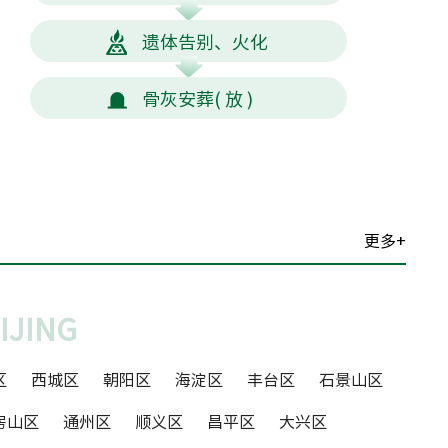
遗体告别、火化
骨灰安葬( 放 )
更多+
IJING
区
西城区
朝阳区
海淀区
丰台区
石景山区
房山区
通州区
顺义区
昌平区
大兴区