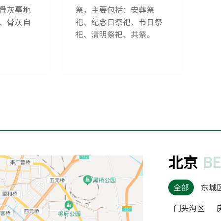
骨灰墓地
祭，主要包括：安葬祭
、骨灰自
祀、纪念日祭祀、节日祭
祀、清明祭祀、共祭。
北京
BE
全部
东城
门头沟区