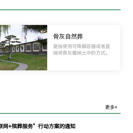
515 (24小时)
馆
延庆镇莲花池村南
骨灰自然葬
325
是指使用可降解容器或者直
接将骨灰藏纳土中的方式。
更多+
联网+殡葬服务”行动方案的通知