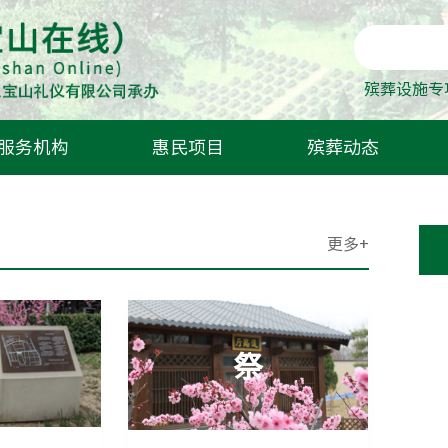
殡葬设施专
服务机构
惠民项目
殡葬动态
殡仪馆
骨灰海葬
更多+
经营性公墓
骨灰自然葬
祭