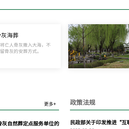
010-69041
延庆区殡仪
北京延庆区
骨灰海葬
010-81195
指将亡人骨灰撒入大海，不
保留骨灰的安葬方式。
政策法规
更多+
民政部关于印发推进“互
度骨灰自然葬定点服务单位的