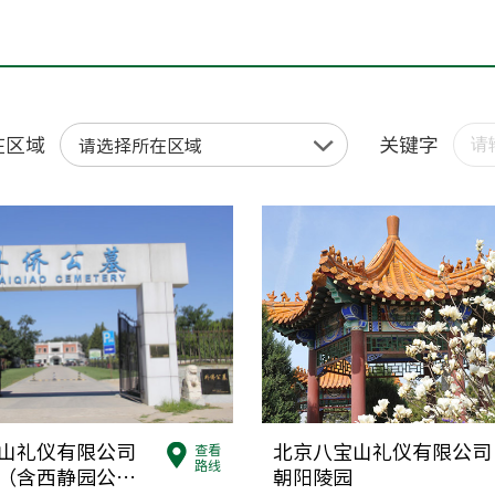
北京市房山
010-893450
通州区殡仪
在区域
关键字
请选择所在区域
北京市通州
010-69542
顺义区殡仪
北京市顺义
010-89470
昌平区殡仪
北京市昌平
山礼仪有限公司
北京八宝山礼仪有限公司
查看
010-897455
路线
（含西静园公
朝阳陵园